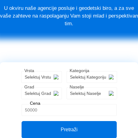
Kuca
U okviru naše agencije posluje i geodetski biro, a za sve
vaše zahteve na raspolaganju Vam stoji mlad i perspektivan
Parcela
tim.
Poslovni
prostor
Stan
Vrsta
Kategorija
Selektuj Vrstu
Selektuj Kategoriju
Gradovi
Grad
Naselje
Selektuj Grad
Selektuj Naselje
Ašanja
Cena
Bečmen