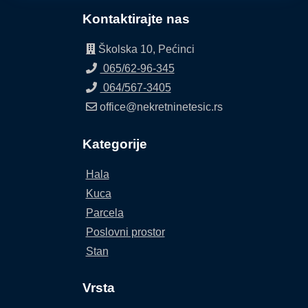
Surčin
Kontaktirajte nas
Surduk
Školska 10, Pećinci
065/62-96-345
Ugrinovci
064/567-3405
office@nekretninetesic.rs
Vrdnik
Kategorije
Kontakt
Hala
Kuca
Parcela
Poslovni prostor
Stan
Vrsta