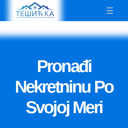
☰
Početna
Tip
Pronađi
Izdavanje
Prodaja
Nekretninu Po
Kategorije
Svojoj Meri
Hala