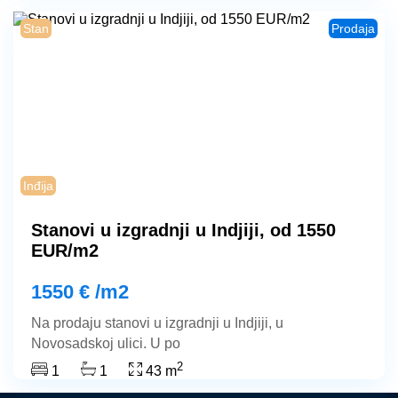
Pećinci
Stan
Prodaja
Pećinci
Ruma
Šimanovci
Inđija
Stara
Stanovi u izgradnji u Indjiji, od 1550
EUR/m2
Pazova
1550 € /m2
Stara
Na prodaju stanovi u izgradnji u Indjiji, u
Novosadskoj ulici. U po
Pazova
2
1
1
43 m