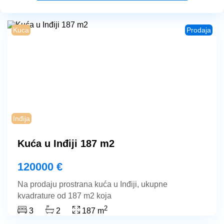
Gornje
Goračiće
Kuca
Prodaja
Inđija
Međulužje
Nova
Inđija
Pazova
Kuća u Inđiji 187 m2
Novi
120000 €
Sad
Na prodaju prostrana kuća u Inđiji, ukupne
kvadrature od 187 m2 koja
Obrež
2
3
2
187 m