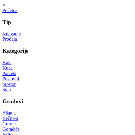
×
Početna
Tip
Izdavanje
Prodaja
Kategorije
Hala
Kuca
Parcela
Poslovni
prostor
Stan
Gradovi
Ašanja
Bečmen
Gornje
Goračiće
Inđija