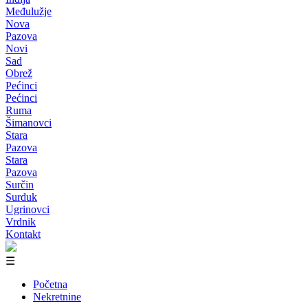
Međulužje
Nova
Pazova
Novi
Sad
Obrež
Pećinci
Pećinci
Ruma
Šimanovci
Stara
Pazova
Stara
Pazova
Surčin
Surduk
Ugrinovci
Vrdnik
Kontakt
☰
Početna
Nekretnine