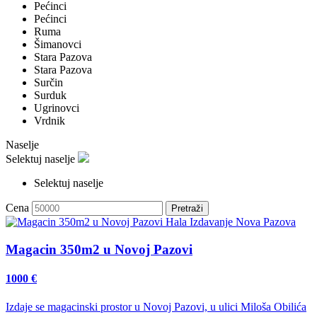
Pećinci
Pećinci
Ruma
Šimanovci
Stara Pazova
Stara Pazova
Surčin
Surduk
Ugrinovci
Vrdnik
Naselje
Selektuj naselje
Selektuj naselje
Cena
Hala
Izdavanje
Nova Pazova
Magacin 350m2 u Novoj Pazovi
1000 €
Izdaje se magacinski prostor u Novoj Pazovi, u ulici Miloša Obilića