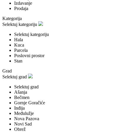
Izdavanje
Prodaja
Kategorija
Selektuj kategoriju
Selektuj kategoriju
Hala
Kuca
Parcela
Poslovni prostor
Stan
Grad
Selektuj grad
Selektuj grad
Ašanja
Bečmen
Gornje Goračiće
Inđija
Međulužje
Nova Pazova
Novi Sad
Obrež