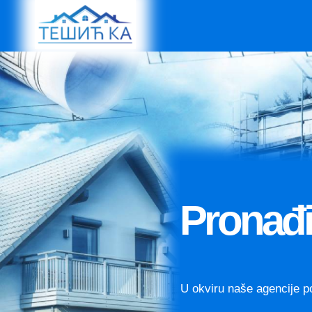
Početna
Tip
Izdavanje
Prodaja
Pronađi
Kategorije
Hala
U okviru naše agencije p