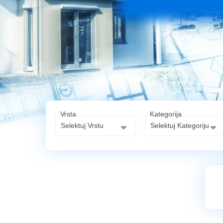
Kuca
Parcela
Poslovni
prostor
Stan
Vrsta
Kategorija
Selektuj Vrstu
Selektuj Kategoriju
Gradovi
Ašanja
Bečmen